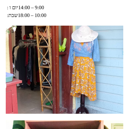
‏יום ו ‏:
‏שבת‏: