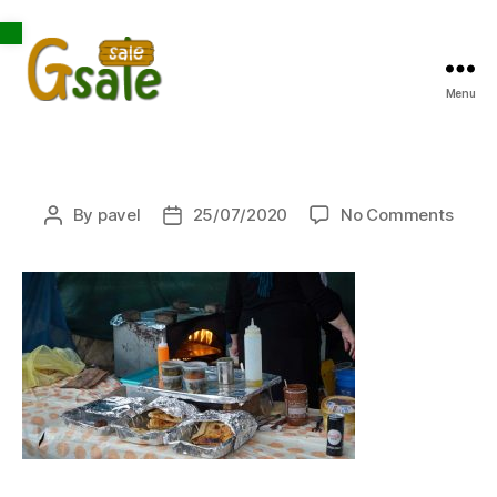
Open toolbar
Menu
Gsale
on
By
pavel
25/07/2020
No Comments
Post
Post
author
date