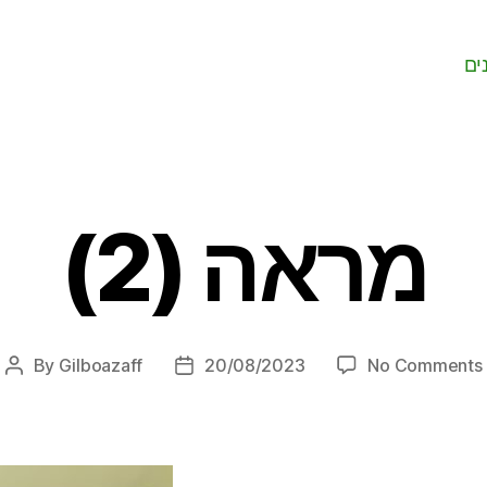
ים
מראה (2)
By
Gilboazaff
20/08/2023
No Comments
Post
Post
author
date