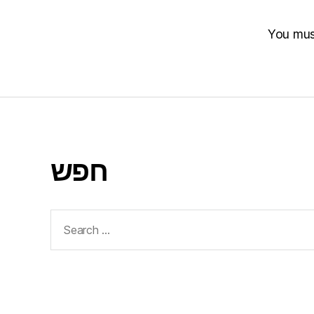
You mu
חפש
Search
for: