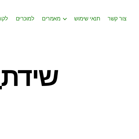
צור קשר
תנאי שימוש
מאמרים
למוכרים
לקונ
שידת_)
on
שידת_איקיאה_לבנה
(2)