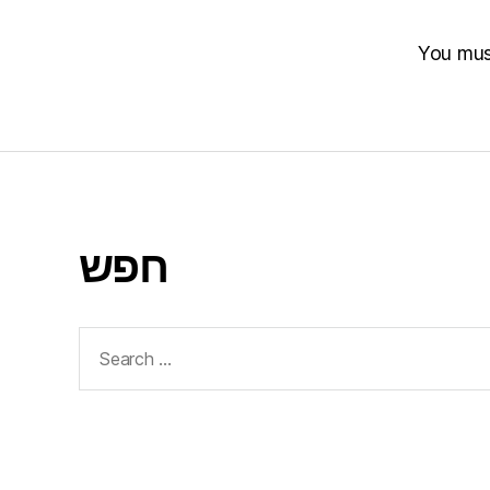
You mu
חפש
Search
for: