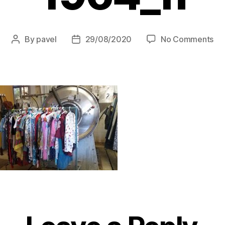
on
By
pavel
29/08/2020
No Comments
Post
Post
14
author
date