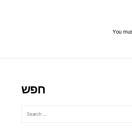
You mu
חפש
Search
for: