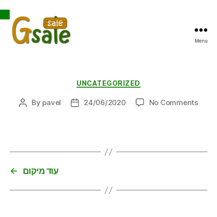
Open toolbar
Menu
Gsale
Categories
UNCATEGORIZED
on
By
pavel
24/06/2020
No Comments
Post
Post
author
date
←
עוד מיקום