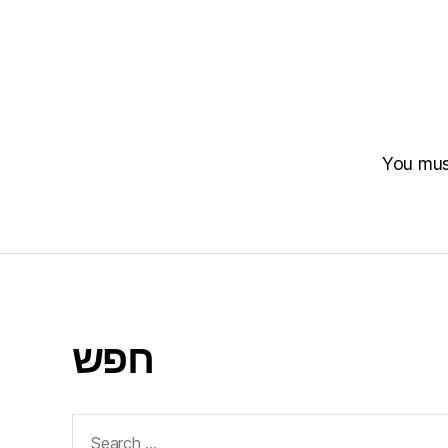
You mu
חפש
Search