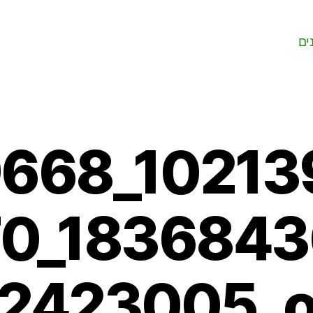
ים
668_10213
0_183684
2423005_