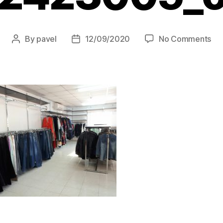
on
By
pavel
12/09/2020
No Comments
Post
Post
24
author
date