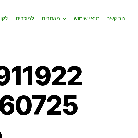
צור קשר
תנאי שימוש
מאמרים
למוכרים
לקונ
911922
360725
o