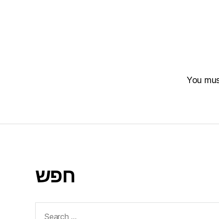
You mu
חפש
Search