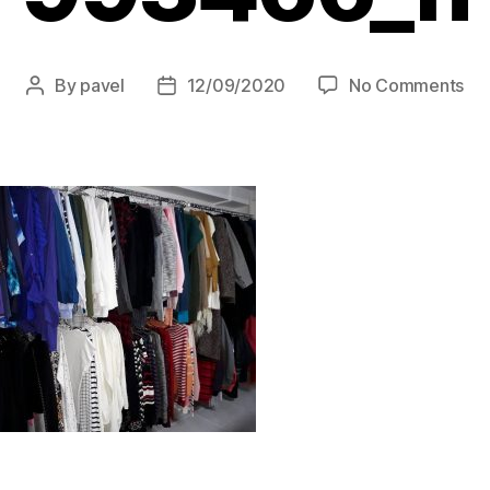
on
By
pavel
12/09/2020
No Comments
Post
Post
25
author
date