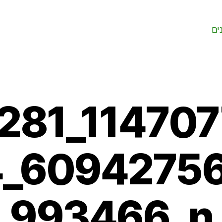
ים
281_11470
_6094275
993466_n