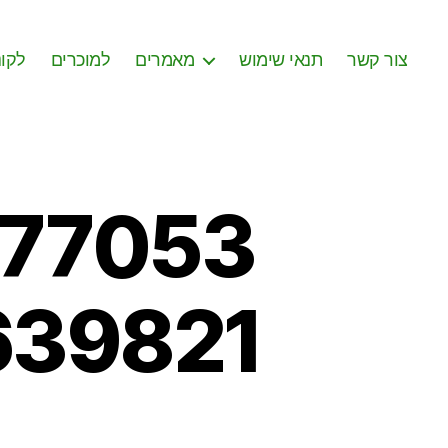
צור קשר
תנאי שימוש
מאמרים
למוכרים
לקונ
777053
639821