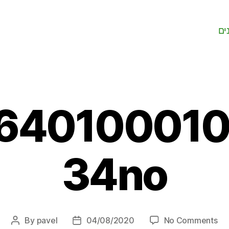
ים
64010001
34no
on
By
pavel
04/08/2020
No Comments
Post
Post