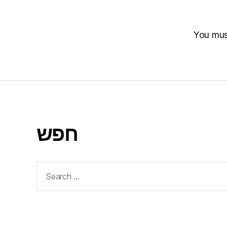
You mu
חפש
Search
for: