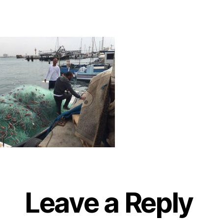
75
author
date
Leave a Reply