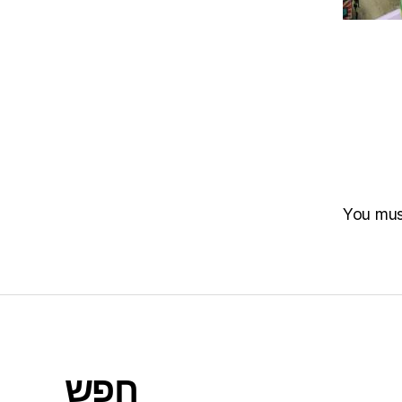
You mu
חפש