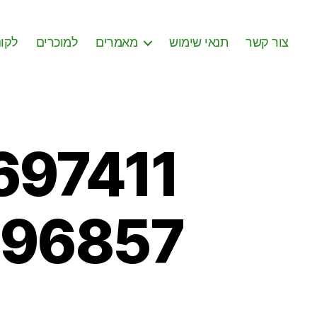
צור קשר
תנאי שימוש
מאמרים
למוכרים
לקונ
697411
396857