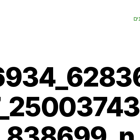
ים
934_6283
_2500374
838699_n