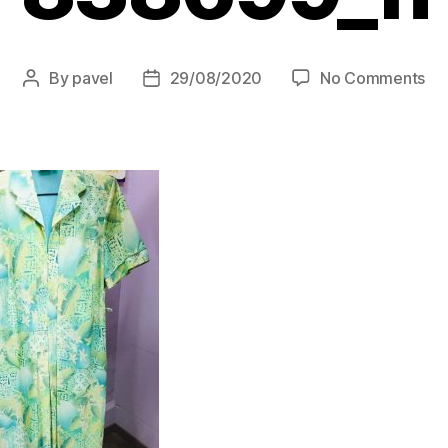
on
By
pavel
29/08/2020
No Comments
Post
Post
82
author
date