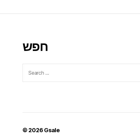
חפש
Search
for:
© 2026
Gsale