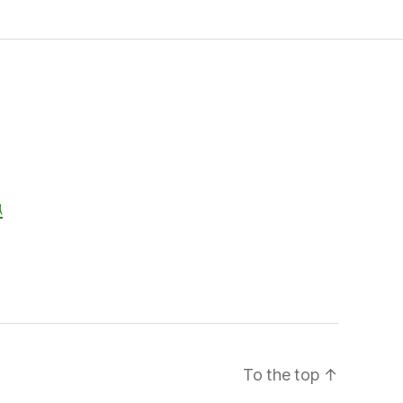
ג
To the top
↑