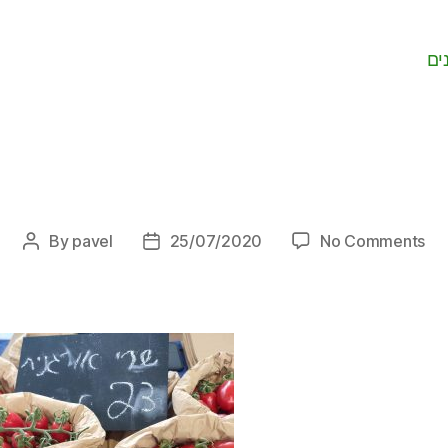
ים
on
By
pavel
25/07/2020
No Comments
Post
Post
author
date