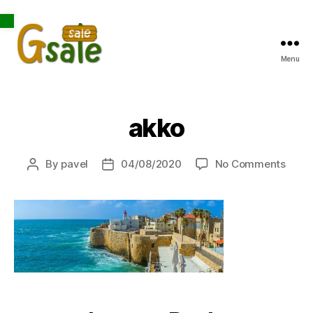
Open toolbar
Menu
Gsale
akko
on
By
pavel
04/08/2020
No Comments
Post
Post
akko
author
date