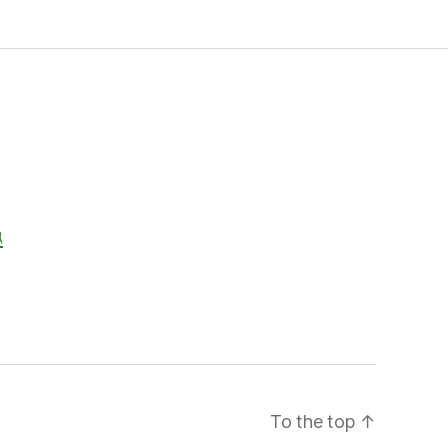
ג
To the top
↑