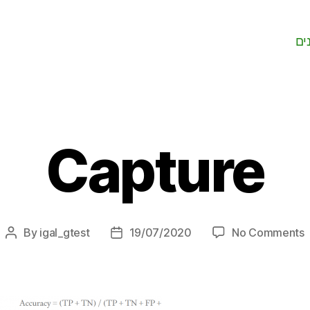
ים
Capture
By
igal_gtest
19/07/2020
No Comments
Post
Post
C
author
date