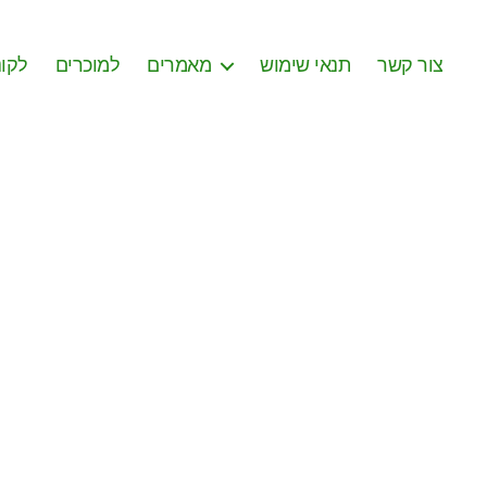
צור קשר
תנאי שימוש
מאמרים
למוכרים
לקונ
on
apture