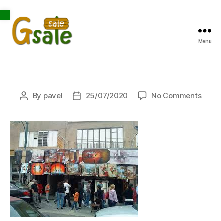
Open toolbar
Menu
Gsale
on
By
pavel
25/07/2020
No Comments
Post
Post
author
date