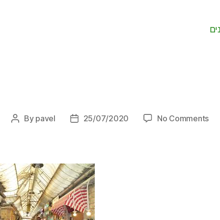
ים
on
By
pavel
25/07/2020
No Comments
Post
Post
author
date