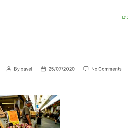
ים
on
By
pavel
25/07/2020
No Comments
Post
Post
author
date