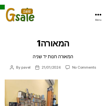
Open toolbar
Menu
Gsale
המאורה1
המאורה חנות יד שניה
on
By
pavel
21/01/2024
No Comments
Post
Post
אורה1
author
date