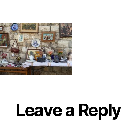
s
author
date
Leave a Reply