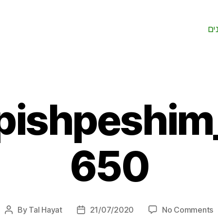
ים
pishpeshim_
650
o
By
Tal Hayat
21/07/2020
No Comments
Post
Post